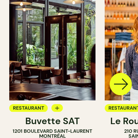
RESTAURANT
RESTAURAN
Buvette SAT
Le Ro
BAR À VIN
CAFÉ
1201 BOULEVARD SAINT-LAURENT
210 R
BAR À COCKTAIL
BAR À VIN
MONTRÉAL
SAI