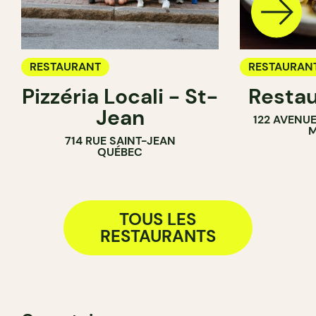
RESTAURANT
RESTAURAN
Pizzéria Locali - St-
Restau
Jean
122 AVENU
M
714 RUE SAINT-JEAN
QUÉBEC
TOUS LES
RESTAURANTS