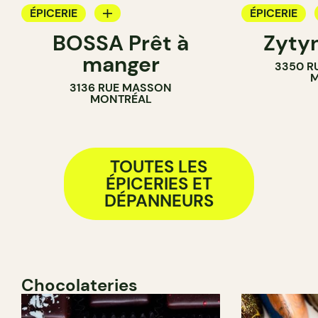
ÉPICERIE
ÉPICERIE
BOSSA Prêt à
Zytyn
COMPTOIR
COMPTOIR
manger
3350 R
SANDWICHERIE
M
3136 RUE MASSON
MONTRÉAL
TOUTES LES
ÉPICERIES ET
DÉPANNEURS
Chocolateries