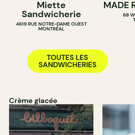
Miette
MADE R
COMPTOIR
PÂTISSERIE
Sandwicherie
68 W
SANDWICHERIE
SANDWICHE
4619 RUE NOTRE-DAME OUEST
MONTRÉAL
TOUTES LES
SANDWICHERIES
Crème glacée