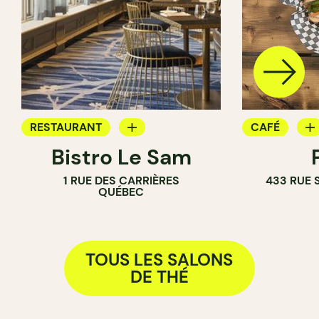
RESTAURANT
CAFÉ
Bistro Le Sam
BAR À VIN
SALLE DE T
1 RUE DES CARRIÈRES
433 RUE 
BAR À COCKTAIL
COMPTOIR
QUÉBEC
SALLE DE THÉ
TOUS LES SALONS
DE THÉ