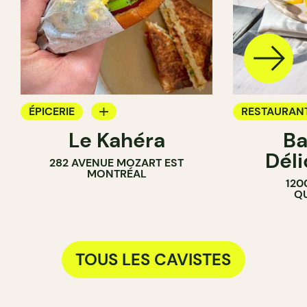
ÉPICERIE
RESTAURAN
Le Kahéra
Ba
COMPTOIR
CAFÉ
Dél
282 AVENUE MOZART EST
SANDWICHERIE
PÂTISSERIE
MONTRÉAL
120
CAVISTE
CAVISTE
QU
TOUS LES CAVISTES