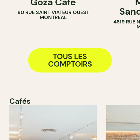
Goza Café
M
COMPTOIR
COMPTOIR
Sand
80 RUE SAINT VIATEUR OUEST
SANDWICHE
MONTRÉAL
4619 RUE 
M
TOUS LES
COMPTOIRS
Cafés