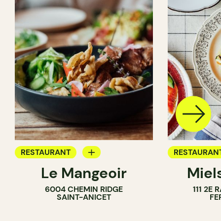
RESTAURANT
RESTAURAN
Le Mangeoir
Miel
APPORTEZ VOTRE VIN
FERME
6004 CHEMIN RIDGE
111 2E
FERME
SAINT-ANICET
FE