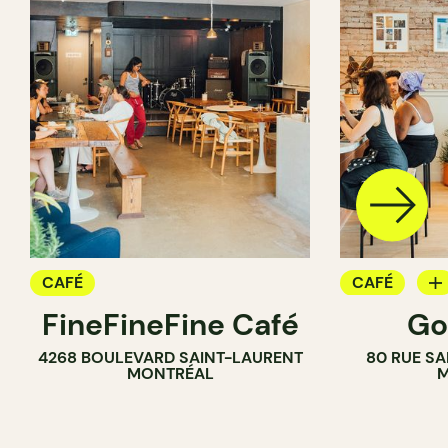
CAFÉ
CAFÉ
FineFineFine Café
Go
COMPTOIR
4268 BOULEVARD SAINT-LAURENT
80 RUE SA
MONTRÉAL
M