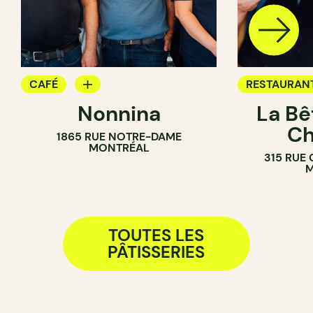
CAFÉ
RESTAURAN
Nonnina
La Bê
PÂTISSERIE
CAFÉ
Ch
1865 RUE NOTRE-DAME
BOULANGERIE
PÂTISSERIE
MONTRÉAL
315 RUE
SANDWICHERIE
BOULANGER
M
TOUTES LES
PÂTISSERIES