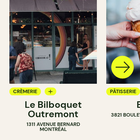
CRÈMERIE
PÂTISSERIE
Le Bilboquet
COMPTOIR
CRÈMERIE
Outremont
3821 BOULE
COMPTOIR
1311 AVENUE BERNARD
MONTRÉAL