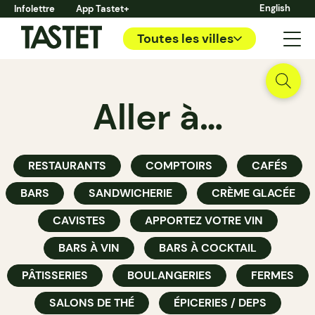
English
Infolettre
App Tastet+
Toutes les villes
Aller à…
RESTAURANTS
COMPTOIRS
CAFÉS
BARS
SANDWICHERIE
CRÈME GLACÉE
CAVISTES
APPORTEZ VOTRE VIN
BARS À VIN
BARS À COCKTAIL
PÂTISSERIES
BOULANGERIES
FERMES
SALONS DE THÉ
ÉPICERIES / DEPS