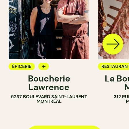
ÉPICERIE
RESTAURAN
Boucherie
La Bo
BOUCHER
BOUCHER
Lawrence
5237 BOULEVARD SAINT-LAURENT
312 RU
MONTRÉAL
M