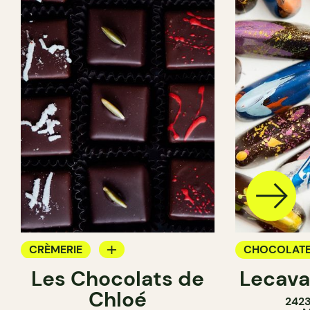
CRÈMERIE
CHOCOLATE
Les Chocolats de
Lecava
CHOCOLATERIE
Chloé
242