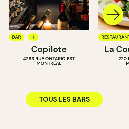
BAR
RESTAURAN
Copilote
La Co
BAR À VIN
BAR
4263 RUE ONTARIO EST
220 
BAR À COCKTAIL
BAR À VIN
MONTRÉAL
M
TOUS LES BARS