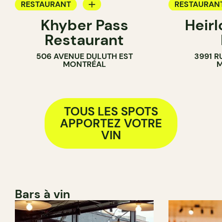
RESTAURANT
RESTAURAN
Khyber Pass
Heir
APPORTEZ VOTRE VIN
APPORTEZ V
Restaurant
506 AVENUE DULUTH EST
3991 R
MONTRÉAL
M
TOUS LES SPOTS
APPORTEZ VOTRE
VIN
Bars à vin