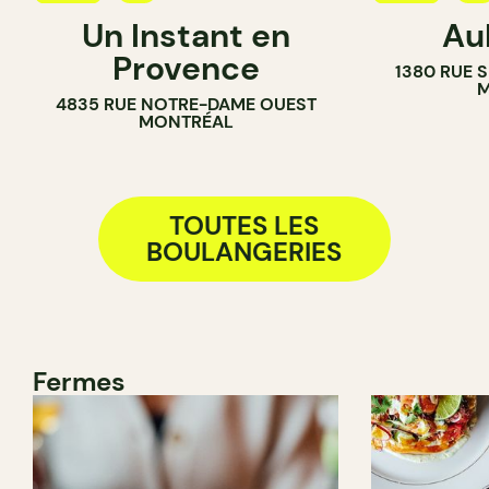
Un Instant en
Au
BOULANGERIE
PÂTISSERIE
Provence
1380 RUE 
BOULANGER
M
4835 RUE NOTRE-DAME OUEST
COMPTOIR
MONTRÉAL
TOUTES LES
BOULANGERIES
Fermes