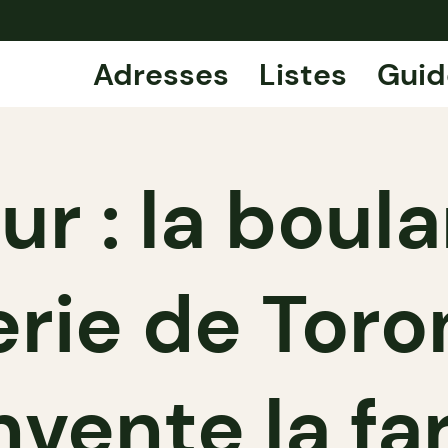
Adresses
Listes
Guid
ur : la boul
rie de Toro
nvente la fa