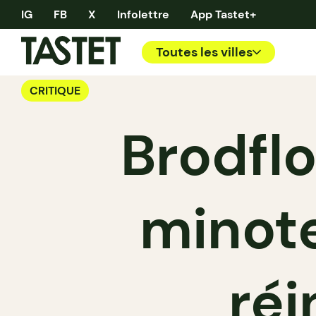
IG
FB
X
Infolettre
App Tastet+
Toutes les villes
CRITIQUE
Brodflo
minote
réi