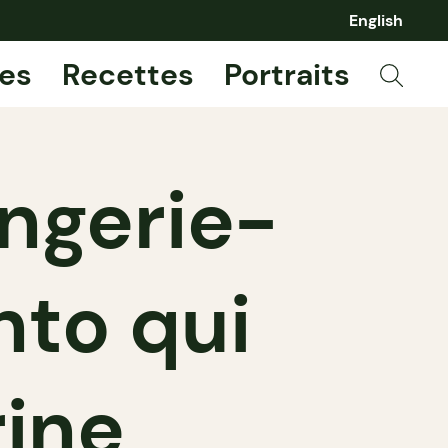
English
es
Recettes
Portraits
angerie-
nto qui
rine