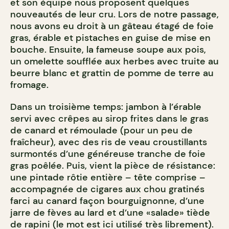
et son équipe nous proposent quelques
nouveautés de leur cru. Lors de notre passage,
nous avons eu droit à un gâteau étagé de foie
gras, érable et pistaches en guise de mise en
bouche. Ensuite, la fameuse soupe aux pois,
un omelette soufflée aux herbes avec truite au
beurre blanc et grattin de pomme de terre au
fromage.
Dans un troisième temps: jambon à l’érable
servi avec crêpes au sirop frites dans le gras
de canard et rémoulade (pour un peu de
fraîcheur), avec des ris de veau croustillants
surmontés d’une généreuse tranche de foie
gras poêlée. Puis, vient la pièce de résistance:
une pintade rôtie entière – tête comprise –
accompagnée de cigares aux chou gratinés
farci au canard façon bourguignonne, d’une
jarre de fèves au lard et d’une «salade» tiède
de rapini (le mot est ici utilisé très librement).