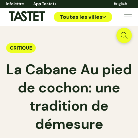
English
Infolettre
App Tastet+
Toutes les villes
CRITIQUE
La Cabane Au pied
de cochon: une
tradition de
démesure