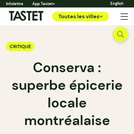
English
Infolettre
App Tastet+
Toutes les villes
CRITIQUE
Conserva :
superbe épicerie
locale
montréalaise