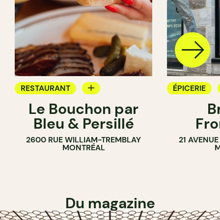
RESTAURANT
ÉPICERIE
Le Bouchon par
B
ÉPICERIE
SANDWICHE
Bleu & Persillé
Fro
COMPTOIR
2600 RUE WILLIAM-TREMBLAY
21 AVENUE
SANDWICHERIE
MONTRÉAL
M
Du magazine