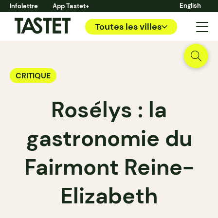
English
Infolettre
App Tastet+
Toutes les villes
CRITIQUE
Rosélys : la
gastronomie du
Fairmont Reine-
Elizabeth