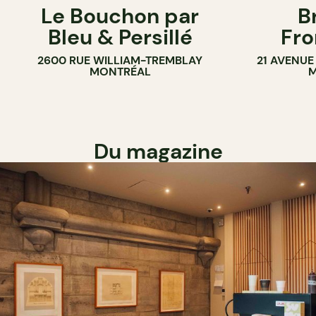
Le Bouchon par
B
ÉPICERIE
SANDWICHE
Bleu & Persillé
Fro
COMPTOIR
2600 RUE WILLIAM-TREMBLAY
21 AVENUE
SANDWICHERIE
MONTRÉAL
M
Du magazine