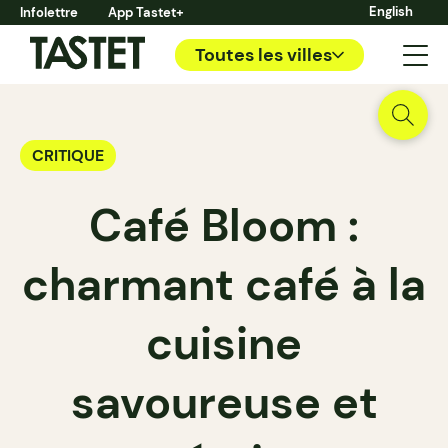
English
Infolettre
App Tastet+
Toutes les villes
CRITIQUE
Café Bloom :
charmant café à la
cuisine
savoureuse et