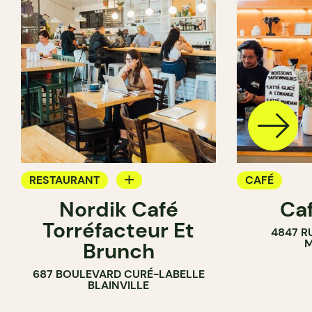
RESTAURANT
CAFÉ
Nordik Café
Caf
CAFÉ
Torréfacteur Et
4847 R
M
Brunch
687 BOULEVARD CURÉ-LABELLE
BLAINVILLE