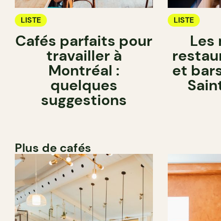
LISTE
LISTE
Cafés parfaits pour
Les 
travailler à
restau
Montréal :
et bar
quelques
Sain
suggestions
Plus de cafés