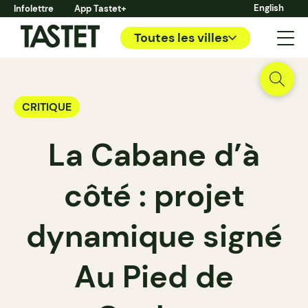
English
Infolettre
App Tastet+
Toutes les villes
CRITIQUE
La Cabane d’à
côté : projet
dynamique signé
Au Pied de