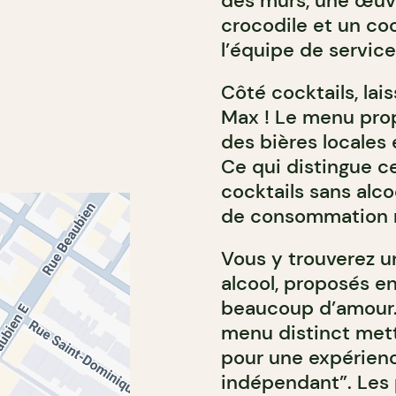
des murs, une œuv
crocodile et un co
l’équipe de service
Côté cocktails, lai
Max ! Le menu prop
des bières locales 
Ce qui distingue c
cocktails sans alc
de consommation 
Vous y trouverez u
alcool, proposés en
beaucoup d’amour.
menu distinct mett
pour une expérie
indépendant”. Les 