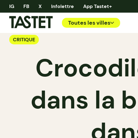
IG
FB
X
Infolettre
App Tastet+
Toutes les villes
CRITIQUE
Crocodil
dans la 
dans