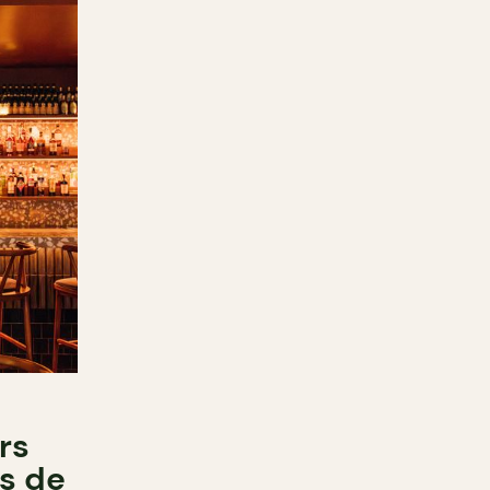
rs
s de