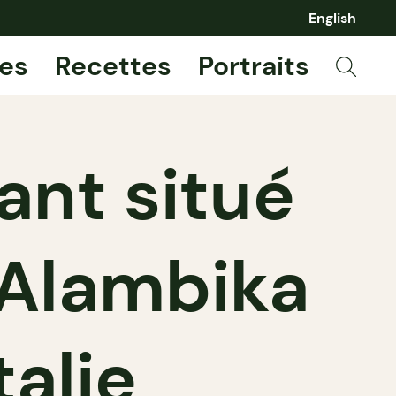
English
es
Recettes
Portraits
ant situé
 Alambika
talie