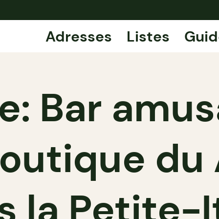
Adresses
Listes
Guid
e: Bar amus
boutique du
 la Petite-I