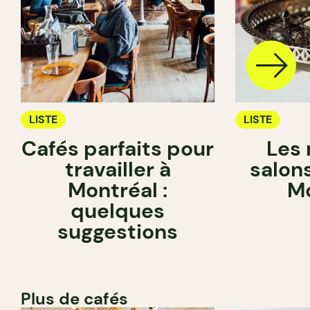
LISTE
LISTE
Cafés parfaits pour
Les 
travailler à
salon
Montréal :
Mo
quelques
suggestions
Plus de cafés