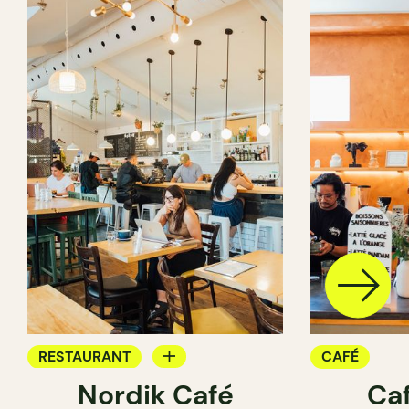
RESTAURANT
CAFÉ
Nordik Café
Caf
CAFÉ