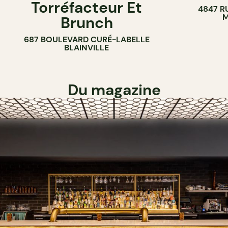
Torréfacteur Et
4847 R
M
Brunch
687 BOULEVARD CURÉ-LABELLE
BLAINVILLE
Du magazine