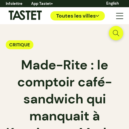
English
Infolettre
App Tastet+
Toutes les villes
CRITIQUE
Made-Rite : le
comptoir café-
sandwich qui
manquait à