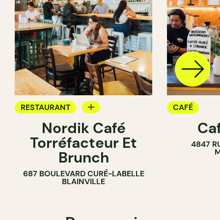
RESTAURANT
CAFÉ
Nordik Café
Caf
CAFÉ
Torréfacteur Et
4847 R
M
Brunch
687 BOULEVARD CURÉ-LABELLE
BLAINVILLE