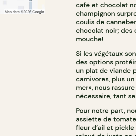
café et chocolat no
champignon surpren
coulis de canneberg
chocolat noir; des
mouche!
Si les végétaux so
des options protéin
un plat de viande p
carnivores, plus un
mer», nous rassure 
nécessaire, tant s
Pour notre part, n
assiette de tomate
fleur d’ail et pickl