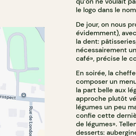
qu’on ne voulait pa
le logo dans le nom
De jour, on nous p
évidemment), avec 
la dent: pâtisserie
nécessairement une
café», précise le c
En soirée, la cheff
composer un menu à
la part belle aux l
approche plutôt vég
légumes un peu mal
confie cette derni
de légumes». Telle
desserts: aubergi