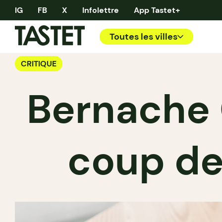
IG
FB
X
Infolettre
App Tastet+
Toutes les villes
CRITIQUE
Bernache 
coup de