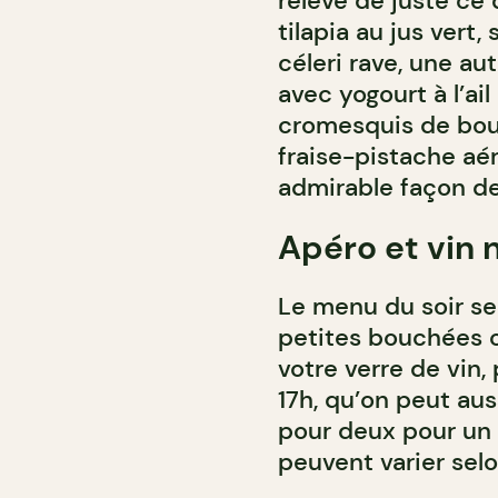
relevé de juste ce 
tilapia au jus vert,
céleri rave, une aut
avec yogourt à l’ail
cromesquis de boud
fraise-pistache aé
admirable façon de 
Apéro et vin 
Le menu du soir se
petites bouchées 
votre verre de vin, 
17h, qu’on peut au
pour deux pour un p
peuvent varier selo