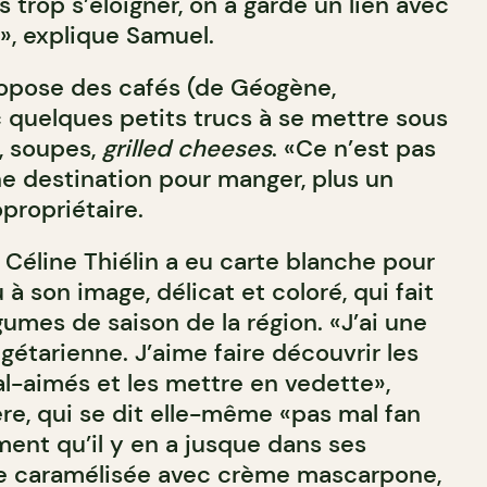
s trop s’éloigner, on a gardé un lien avec
», explique Samuel.
ropose des cafés (de Géogène,
quelques petits trucs à se mettre sous
s, soupes,
grilled cheeses
. «Ce n’est pas
 destination pour manger, plus un
opropriétaire.
e Céline Thiélin a eu carte blanche pour
 son image, délicat et coloré, qui fait
égumes de saison de la région. «J’ai une
étarienne. J’aime faire découvrir les
-aimés et les mettre en vedette»,
ère, qui se dit elle-même «pas mal fan
ment qu’il y en a jusque dans ses
ne caramélisée avec crème mascarpone,