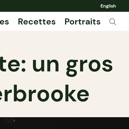
English
es
Recettes
Portraits
e: un gros
erbrooke