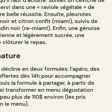
qu’il faut d’acidité. Suivait un ceviche de
 servi dans une « raviole végétale » de
re belle réussite. Ensuite, pleurotes
 noir et citron confit (miam!), suivis de
in noir (re-miam!). Enfin, une génoise
rienne et légèrement sucrée, une
clôturer le repas.
nature
 décline en deux formules: l’apéro, des
offertes dès 14h pour accompagner
puis la formule à partager, à partir de
ssi transformer en menu dégustation
eu plus de 110$ environ (les pris
n le menu).