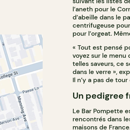
suivant les listes 
l’aneth pour le Cor
d’abeille dans le pas
centrifugeuse pour
pour l’orgeat. Même 
« Tout est pensé po
voyez sur le menu q
telles saveurs, ce
dans le verre », ex
Il n’y a pas de tou
Un pedigree 
Le Bar Pompette es
rencontrés dans les
maisons de France.