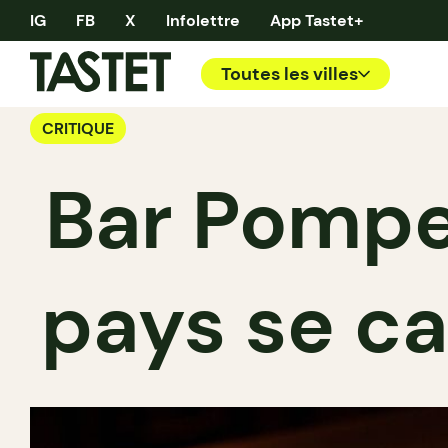
IG
FB
X
Infolettre
App Tastet+
Toutes les villes
CRITIQUE
Bar Pompet
pays se ca