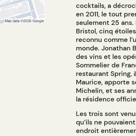
cocktails, a décroc
en 2011, le tout pr
seulement 25 ans. I
Bristol, cinq étoil
reconnu comme l’un
monde. Jonathan Ba
des vins et les op
Sommelier de France
restaurant Spring, à
Maurice, apporte s
Michelin, et ses a
la résidence offici
Les trois sont ven
qu’ils ne pouvaient
endroit entièremen