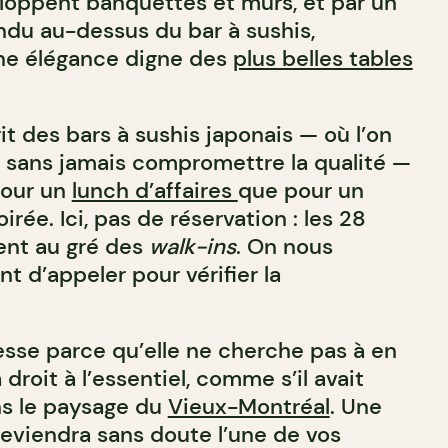
loppent banquettes et murs, et par un
du au-dessus du bar à sushis,
 une élégance digne des
plus belles tables
it des bars à sushis japonais — où l’on
sans jamais compromettre la qualité —
pour un
lunch d’affaires
que pour un
rée. Ici, pas de réservation : les 28
ent au gré des
walk-ins
. On nous
 d’appeler pour vérifier la
sse parce qu’elle ne cherche pas à en
 droit à l’essentiel, comme s’il avait
ns le paysage du
Vieux-Montréal
. Une
deviendra sans doute l’une de vos