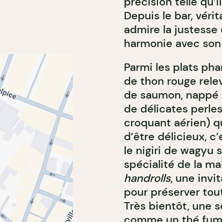
précision telle qu’
Depuis le bar, véri
admire la justesse 
harmonie avec son 
Parmi les plats pha
de thon rouge relev
de saumon, nappé d
de délicates perle
croquant aérien) qu
d’être délicieux, c
le nigiri de wagyu s
spécialité de la m
handrolls
, une invi
pour préserver toute
Très bientôt, une 
comme un thé fuman