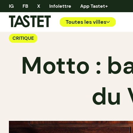
IG
FB
X
Infolettre
App Tastet+
Toutes les villes
CRITIQUE
Motto : b
du 