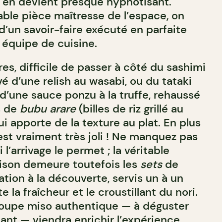
il en devient presque hypnotisant.
table pièce maîtresse de l’espace, on
d’un savoir-faire exécuté en parfaite
équipe de cuisine.
res, difficile de passer à côté du sashimi
é d’une relish au wasabi, ou du tataki
’une sauce ponzu à la truffe, rehaussé
s de
bubu arare
(billes de riz grillé au
i apporte de la texture au plat. En plus
’est vraiment très joli ! Ne manquez pas
i l’arrivage le permet ; la véritable
aison demeure toutefois les
sets
de
tation à la découverte, servis un à un
 la fraîcheur et le croustillant du nori.
soupe miso authentique — à déguster
t — viendra enrichir l’expérience,