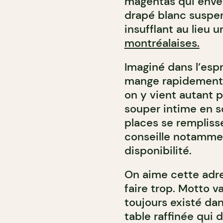
magentas qui enve
drapé blanc suspen
insufflant au lieu
montréalaises.
Imaginé dans l’espr
mange rapidement 
on y vient autant 
souper intime en soi
places se rempliss
conseille notamment
disponibilité.
On aime cette adre
faire trop. Motto va
toujours existé da
table raffinée qui 