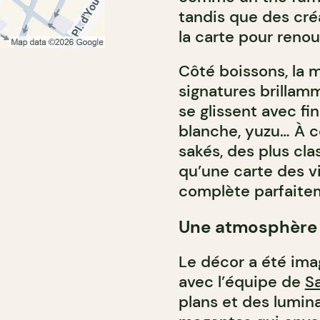
tandis que des cré
la carte pour renouv
Côté boissons, la 
signatures brillam
se glissent avec f
blanche, yuzu… À ce
sakés, des plus cla
qu’une carte des vi
complète parfaitem
Une atmosphère s
Le décor a été imag
avec l’équipe de
S
plans et des lumin