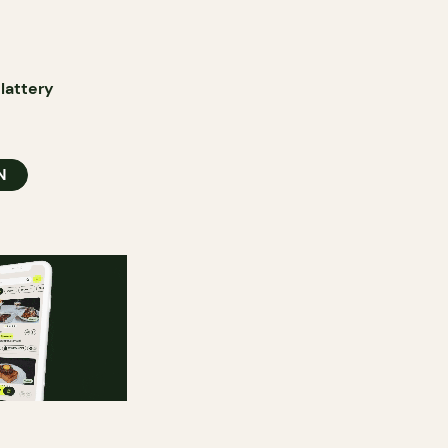
lattery
N