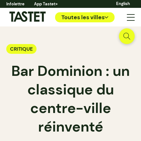
English
Infolettre
App Tastet+
Toutes les villes
CRITIQUE
Bar Dominion : un
classique du
centre-ville
réinventé