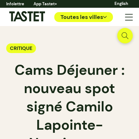
English
Infolettre
App Tastet+
Toutes les villes
CRITIQUE
Cams Déjeuner :
nouveau spot
signé Camilo
Lapointe-