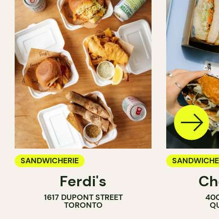
SANDWICHERIE
SANDWICHE
Ferdi's
Ch
1617 DUPONT STREET
400
TORONTO
QU