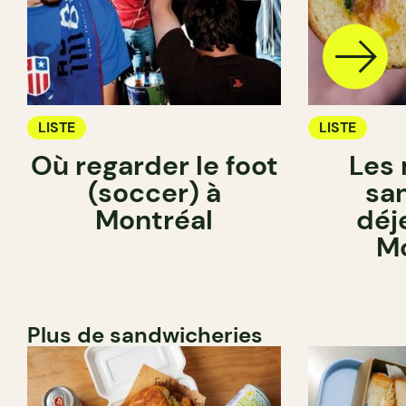
LISTE
LISTE
Où regarder le foot
Les 
(soccer) à
sa
Montréal
déj
Mo
Plus de sandwicheries