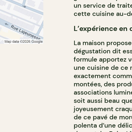
un service de trai
cette cuisine au-del
L’expérience en
La maison propose
dégustation dit ess
formule apportez v
une cuisine de ce 
exactement comme 
montées, des produ
associations lumin
soit aussi beau qu
joyeusement craqu
de ce pavé de mor
polenta d’une délic