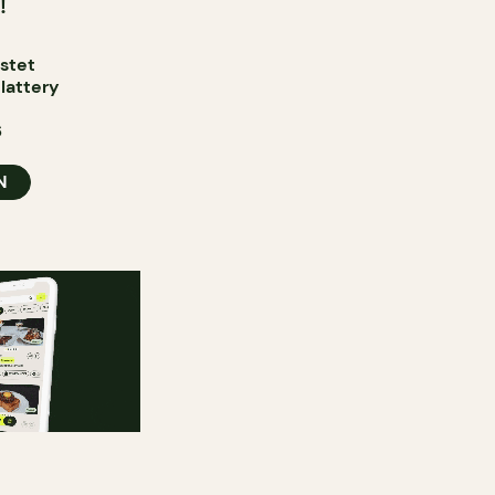
!
astet
lattery
6
N