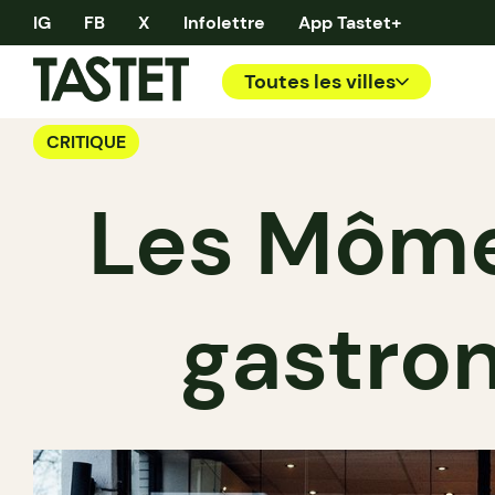
IG
FB
X
Infolettre
App Tastet+
Toutes les villes
CRITIQUE
Les Mômes
gastro