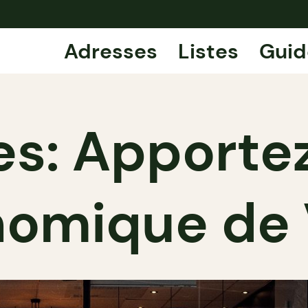
Adresses
Listes
Guid
: Apportez
nomique de V