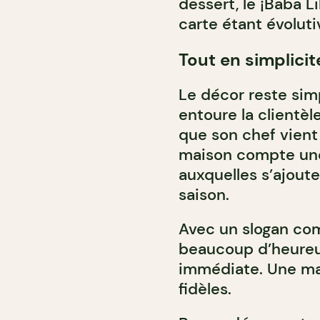
dessert, le ¡Baba L
carte étant évoluti
Tout en simplicit
Le décor reste sim
entoure la clientè
que son chef vient 
maison compte une 
auxquelles s’ajoute
saison.
Avec un slogan com
beaucoup d’heureux
immédiate. Une mai
fidèles.