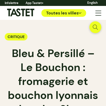
English
Infolettre
App Tastet+
Toutes les villes
CRITIQUE
Bleu & Persillé –
Le Bouchon :
fromagerie et
bouchon lyonnais