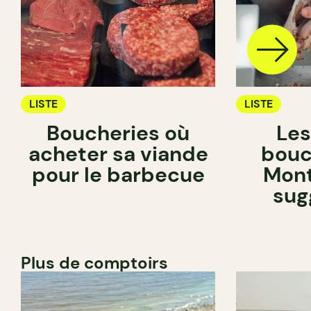
LISTE
LISTE
Boucheries où
Les
acheter sa viande
bouc
pour le barbecue
Mont
sug
Plus de comptoirs