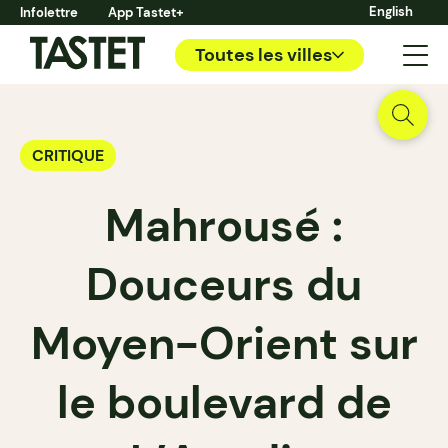
English
Infolettre
App Tastet+
Toutes les villes
CRITIQUE
Mahrousé :
Douceurs du
Moyen-Orient sur
le boulevard de