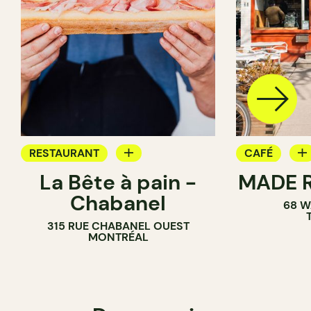
RESTAURANT
CAFÉ
La Bête à pain -
MADE R
CAFÉ
PÂTISSERIE
Chabanel
68 W
PÂTISSERIE
SANDWICHE
315 RUE CHABANEL OUEST
BOULANGERIE
MONTRÉAL