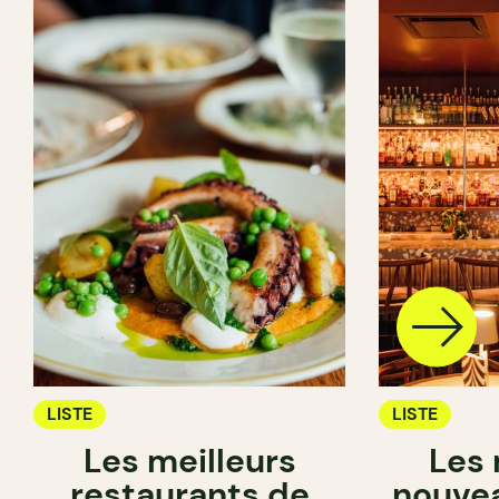
LISTE
LISTE
Les meilleurs
Les 
restaurants de
nouvea