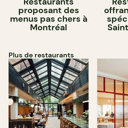
Restaurants
Res
proposant des
offra
menus pas chers à
spéci
Montréal
Sain
Plus de restaurants