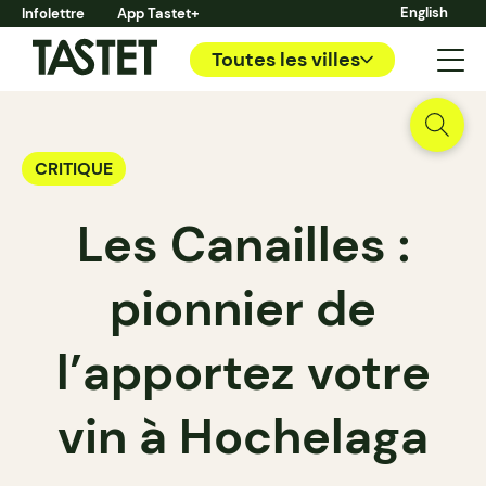
English
Infolettre
App Tastet+
Toutes les villes
CRITIQUE
Les Canailles :
pionnier de
l’apportez votre
vin à Hochelaga