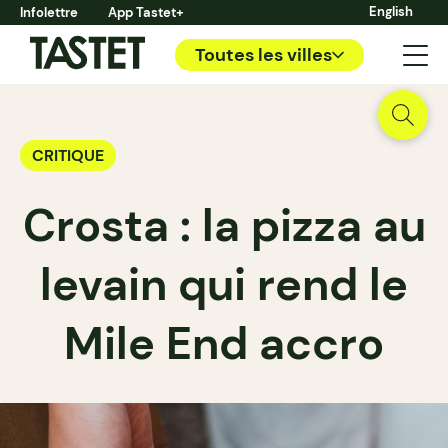
English
Infolettre
App Tastet+
Toutes les villes
CRITIQUE
Crosta : la pizza au
levain qui rend le
Mile End accro