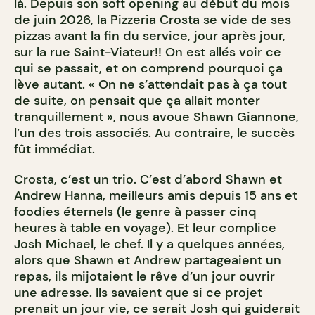
là. Depuis son soft opening au début du mois
de juin 2026, la Pizzeria Crosta se vide de ses
pizzas
avant la fin du service, jour après jour,
sur la rue Saint-Viateur!! On est allés voir ce
qui se passait, et on comprend pourquoi ça
lève autant. « On ne s’attendait pas à ça tout
de suite, on pensait que ça allait monter
tranquillement », nous avoue Shawn Giannone,
l’un des trois associés. Au contraire, le succès
fût immédiat.
Crosta, c’est un trio. C’est d’abord Shawn et
Andrew Hanna, meilleurs amis depuis 15 ans et
foodies éternels (le genre à passer cinq
heures à table en voyage). Et leur complice
Josh Michael, le chef. Il y a quelques années,
alors que Shawn et Andrew partageaient un
repas, ils mijotaient le rêve d’un jour ouvrir
une adresse. Ils savaient que si ce projet
prenait un jour vie, ce serait Josh qui guiderait