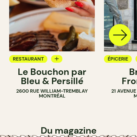
RESTAURANT
ÉPICERIE
Le Bouchon par
B
ÉPICERIE
SANDWICHE
Bleu & Persillé
Fro
COMPTOIR
2600 RUE WILLIAM-TREMBLAY
21 AVENUE
SANDWICHERIE
MONTRÉAL
M
Du magazine