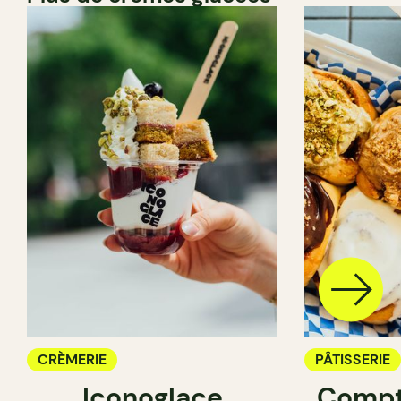
CRÈMERIE
PÂTISSERIE
Iconoglace
Compt
CRÈMERIE