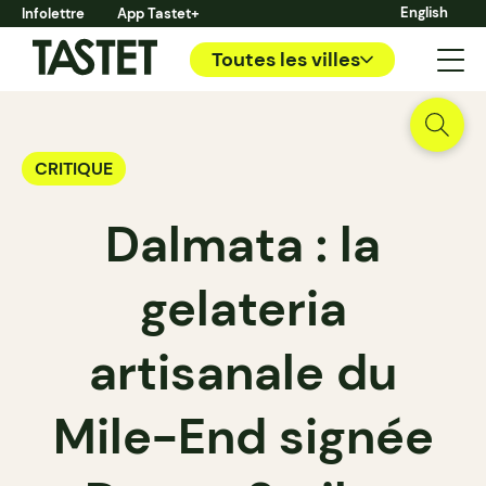
English
Infolettre
App Tastet+
Toutes les villes
CRITIQUE
Dalmata : la
gelateria
artisanale du
Mile-End signée