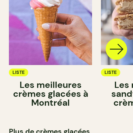
LISTE
LISTE
Les meilleures
Les 
crèmes glacées à
sand
Montréal
crèm
Plus de crèmes glacées