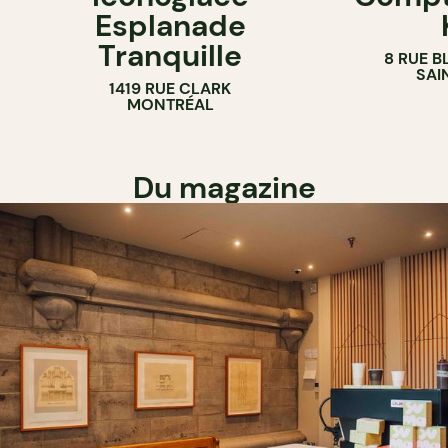
Esplanade
COMPTOIR
Tranquille
8 RUE B
SAI
1419 RUE CLARK
MONTRÉAL
Du magazine