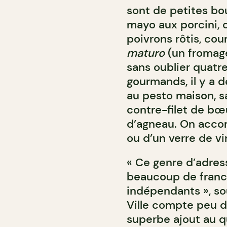
sont de petites bou
mayo aux porcini, ol
poivrons rôtis, co
maturo
(un fromage 
sans oublier quatr
gourmands, il y a d
au pesto maison, s
contre-filet de bœu
d’agneau. On accom
ou d’un verre de vi
« Ce genre d’adresse
beaucoup de franc
indépendants », sou
Ville compte peu de
superbe ajout au qu