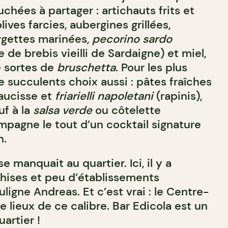
chées à partager : artichauts frits et
ives farcies, aubergines grillées,
urgettes marinées,
pecorino sardo
de brebis vieilli de Sardaigne) et miel,
e sortes de
bruschetta
. Pour les plus
e succulents choix aussi : pâtes fraîches
aucisse et
friarielli napoletani
(rapinis),
f à la
salsa verde
ou côtelette
pagne le tout d’un cocktail signature
n.
 manquait au quartier. Ici, il y a
hises et peu d’établissements
ligne Andreas. Et c’est vrai : le Centre-
 lieux de ce calibre. Bar Edicola est un
artier !