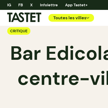
IG
FB
X
Infolettre
App Tastet+
Toutes les villes
CRITIQUE
Bar Edicol
centre-vil