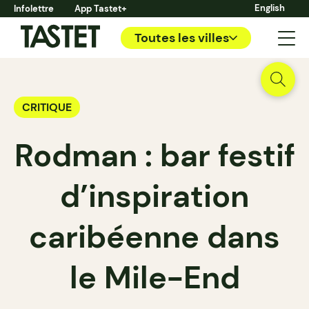
English
Infolettre
App Tastet+
Toutes les villes
CRITIQUE
Rodman : bar festif
d’inspiration
caribéenne dans
le Mile-End