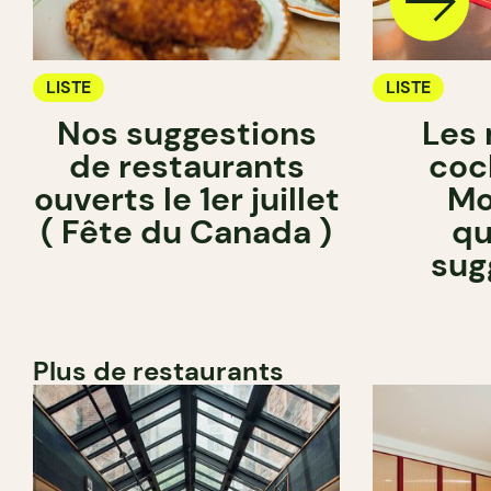
LISTE
LISTE
Nos suggestions
Les 
de restaurants
coc
ouverts le 1er juillet
Mo
( Fête du Canada )
qu
sug
Plus de restaurants