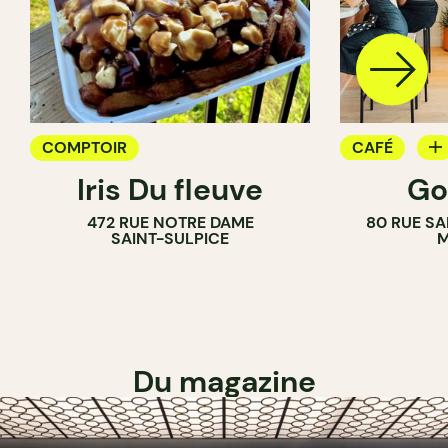
COMPTOIR
CAFÉ
Iris Du fleuve
Go
COMPTOIR
472 RUE NOTRE DAME
80 RUE SA
SAINT-SULPICE
M
Du magazine