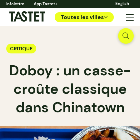
English
Infolettre
App Tastet+
Toutes les villes
CRITIQUE
Doboy : un casse-
croûte classique
dans Chinatown