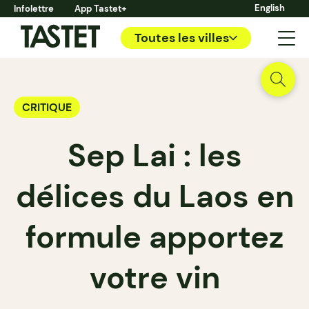
English
Infolettre
App Tastet+
Toutes les villes
CRITIQUE
Sep Lai : les
délices du Laos en
formule apportez
votre vin