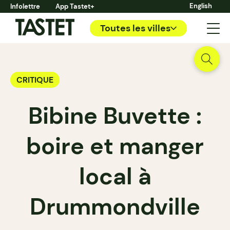
English
Infolettre
App Tastet+
Toutes les villes
CRITIQUE
Bibine Buvette :
boire et manger
local à
Drummondville