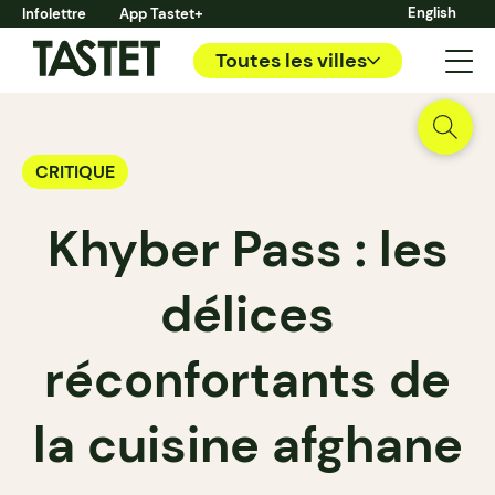
English
Infolettre
App Tastet+
Toutes les villes
CRITIQUE
Khyber Pass : les
délices
réconfortants de
la cuisine afghane