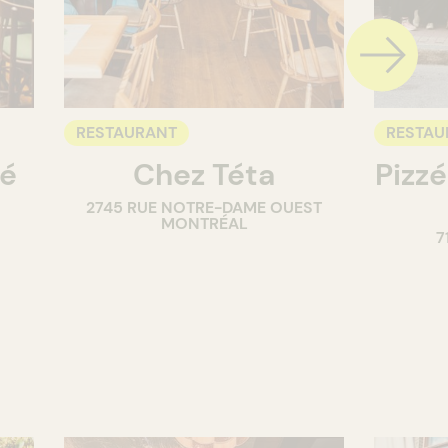
RESTAURANT
RESTAU
té
Chez Téta
Pizzé
2745 RUE NOTRE-DAME OUEST
MONTRÉAL
7