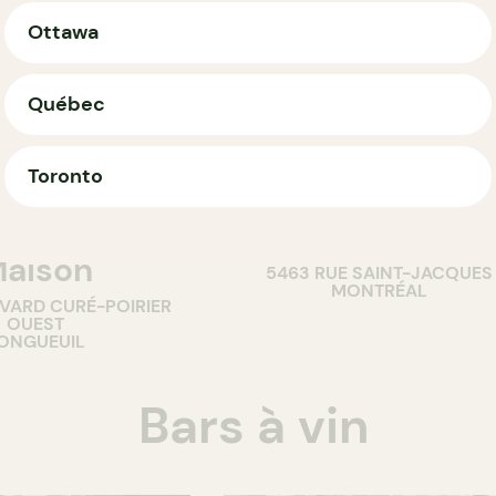
Ottawa
Québec
Toronto
COMPTOIR
urant Votre
G Pizzas
aison
5463 RUE SAINT-JACQUES
MONTRÉAL
EVARD CURÉ-POIRIER
OUEST
ONGUEUIL
Bars à vin