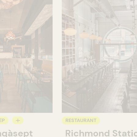
EP
RESTAURANT
nqàsept
Richmond Stati