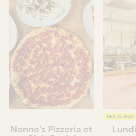
RESTAURAN
Nonno’s Pizzeria et
Lundi
BAR À VIN