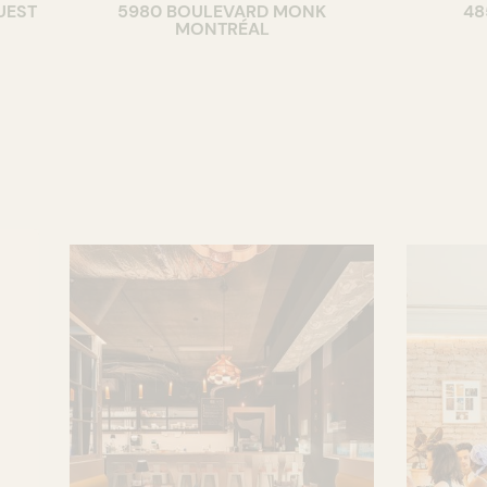
UEST
5980 BOULEVARD MONK
48
CAVISTE
BAR
MONTRÉAL