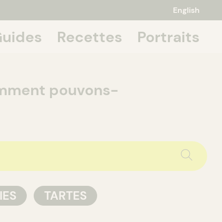
English
uides
Recettes
Portraits
 about it,
omment pouvons-
IES
TARTES