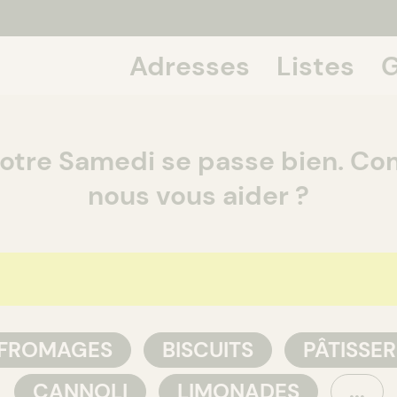
Adresses
Listes
G
If we talk
votre Samedi se passe bien. C
nous vous aider ?
 FROMAGES
BISCUITS
PÂTISSER
CANNOLI
LIMONADES
...