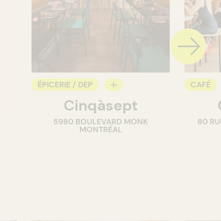
ÉPICERIE / DEP
CAFÉ
Cinqàsept
COMPTOIR
COMPT
5980 BOULEVARD MONK
80 RU
CAVISTE
MONTRÉAL