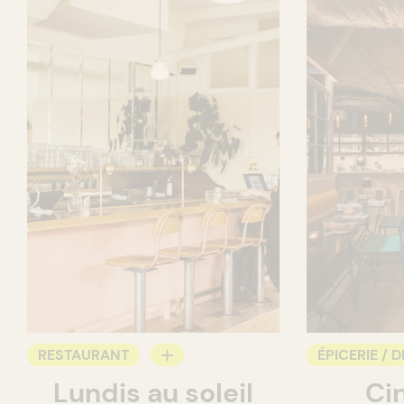
RESTAURANT
ÉPICERIE / D
Lundis au soleil
Ci
BAR À VIN
COMPTOIR