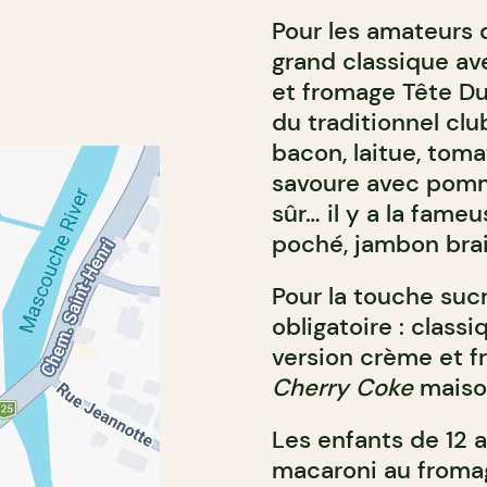
Pour les amateurs d
grand classique ave
et fromage Tête Dur
du traditionnel clu
bacon, laitue, toma
savoure avec pomme
sûr… il y a la fameu
poché, jambon brais
Pour la touche sucr
obligatoire : classi
version crème et fr
Cherry Coke
maiso
Les enfants de 12 a
macaroni au fromag