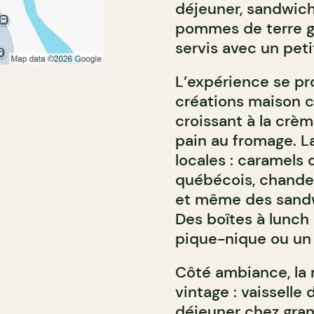
déjeuner, sandwich
pommes de terre gre
servis avec un petit
L’expérience se pr
créations maison 
croissant à la crèm
pain au fromage. La
locales : caramels 
québécois, chandell
et même des sandw
Des boîtes à lunch 
pique-nique ou un 
Côté ambiance, la
vintage : vaisselle
déjeuner chez grand