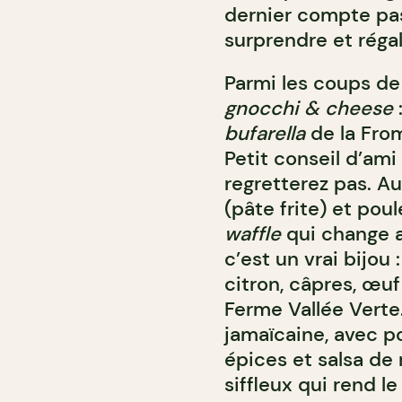
dernier compte pas
surprendre et régal
Parmi les coups de
gnocchi & cheese
bufarella
de la From
Petit conseil d’ami
regretterez pas. Au
(pâte frite) et pou
waffle
qui change a
c’est un vrai bijou 
citron, câpres, œu
Ferme Vallée Verte.
jamaïcaine, avec po
épices et salsa de
siffleux qui rend le