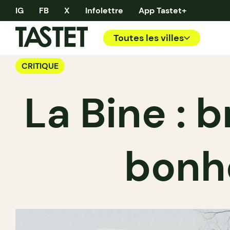
IG
FB
X
Infolettre
App Tastet+
Toutes les villes
CRITIQUE
La Bine : 
bonh