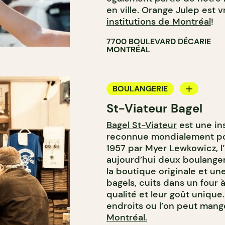
en ville. Orange Julep est
institutions de Montréal
!
7700 BOULEVARD DÉCARIE
MONTRÉAL
BOULANGERIE
St-Viateur Bagel
COMPTOIR
Bagel St-Viateur
est une in
reconnue mondialement po
1957 par Myer Lewkowicz, l
aujourd’hui deux boulangeri
la boutique originale et un
bagels, cuits dans un four 
qualité et leur goût unique.
endroits ou l’on peut man
Montréal.