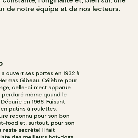
 constante, l’originalité et, bien sûr, une
 de notre équipe et de nos lecteurs.
p
a ouvert ses portes en 1932 à
r Hermas Gibeau. Célèbre pour
ge, celle-ci n’est apparue
 a perduré même quand le
Décarie en 1966. Faisant
 en patins à roulettes,
eure reconnu pour son bon
t-food et, surtout, pour son
reste secrète! Il fait
liste des meilleurs hot-dogs