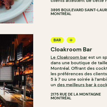
clients attestent de cette 
3895 BOULEVARD SAINT-LAU
MONTRÉAL
BAR
Cloakroom Bar
BAR À COCKTAIL
Le Cloakroom bar
est un sp
dans une boutique de tail
Montréal. Offrant des cock
les préférences des clients,
5 à 7 ou une soirée à l’ambi
un
des meilleurs bar à cockta
2175 RUE DE LA MONTAGNE
MONTRÉAL