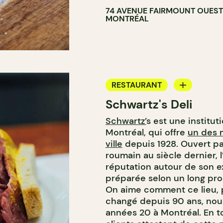
74 AVENUE FAIRMOUNT OUEST
MONTRÉAL
RESTAURANT
Schwartz's Deli
COMPTOIR
Schwartz’
s est une institu
BOUCHERIE
Montréal, qui offre
un des 
ville
depuis 1928. Ouvert p
roumain au siècle dernier, 
réputation autour de son e
préparée selon un long proc
On aime comment ce lieu, 
changé depuis 90 ans, nou
années 20 à Montréal. En to