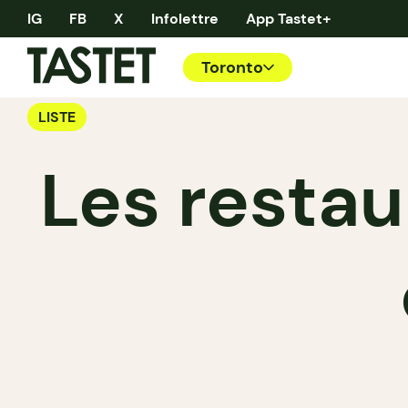
IG
FB
X
Infolettre
App Tastet+
Toronto
LISTE
Les resta