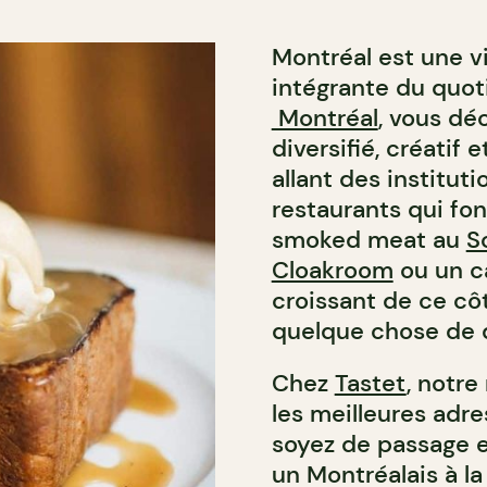
Montréal est une vi
intégrante du quot
Montréal
, vous dé
diversifié, créatif
allant des institu
restaurants qui fon
smoked meat au
S
Cloakroom
ou un ca
croissant de ce côté
quelque chose de d
Chez
Tastet
, notre
les meilleures ad
soyez de passage et
un Montréalais à la