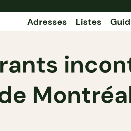
Adresses
Listes
Guid
urants incon
de Montréa