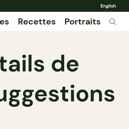
English
es
Recettes
Portraits
tails de
uggestions