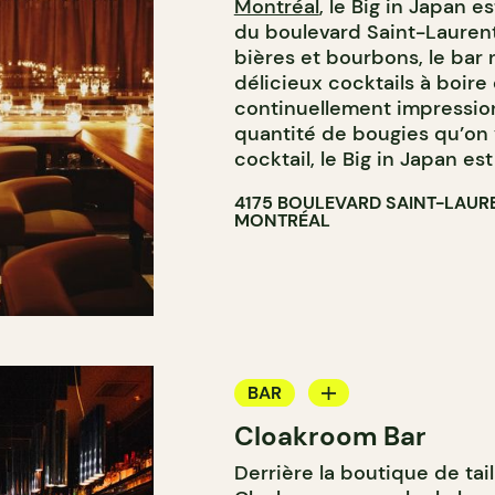
Montréal
, le Big in Japan 
du boulevard Saint-Laurent
bières et bourbons, le bar
délicieux cocktails à boir
continuellement impression
quantité de bougies qu’on 
cocktail, le Big in Japan es
4175 BOULEVARD SAINT-LAUR
MONTRÉAL
BAR
Cloakroom Bar
BAR À COCKTAIL
Derrière la boutique de ta