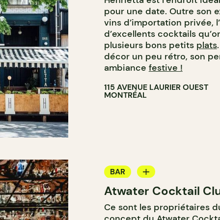
Henrietta est l’endroit idé
pour une date. Outre son e
vins d’importation privée,
d’excellents cocktails qu
plusieurs bons petits
plats
décor un peu rétro, son pe
ambiance
festive !
115 AVENUE LAURIER OUEST
MONTRÉAL
BAR
Atwater Cocktail Cl
BAR À COCKTAIL
Ce sont les propriétaires 
concept du Atwater Cockta