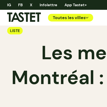
IG
FB
X
Infolettre
App Tastet+
Toutes les villes
LISTE
Les mei
Montréal 