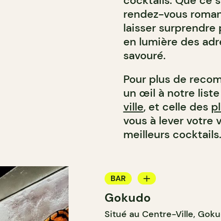
cocktails. Que ce s
rendez-vous romant
laisser surprendre 
en lumière des adr
savouré.
Pour plus de recom
un œil à notre list
ville
, et celle des
p
vous à lever votre 
meilleurs cocktails.
BAR
Gokudo
BAR À COCKTAIL
Situé au Centre-Ville, Gok