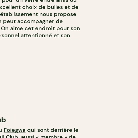
al pour un verre entre amis ou
xcellent choix de bulles et de
 l’établissement nous propose
’on peut accompagner de
. On aime cet endroit pour son
rsonnel attentionné et son
ub
du
Foiegwa
qui sont derrière le
il Club, aussi « membre » de