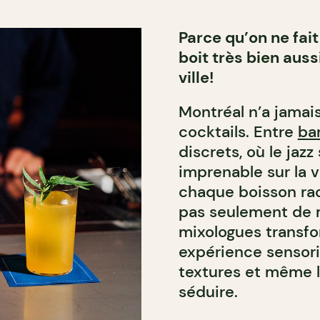
Parce qu’on ne fai
boit très bien auss
ville!
Montréal n’a jamais
cocktails. Entre
ba
discrets, où le jazz 
imprenable sur la v
chaque boisson raco
pas seulement de mé
mixologues transfo
expérience sensorie
textures et même l
séduire.