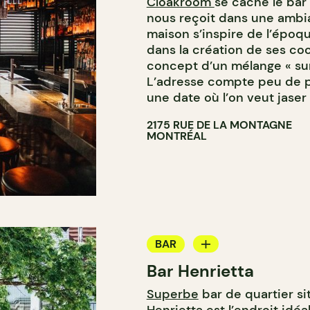
Cloakroom
se cache le bar
nous reçoit dans une ambia
maison s’inspire de l’époqu
dans la création de ses cock
concept d’un mélange « sur
L’adresse compte peu de pl
une date où l’on veut jaser 
2175 RUE DE LA MONTAGNE
MONTRÉAL
BAR
Bar Henrietta
BAR À VIN
Superbe
bar de quartier si
BAR À COCKTAIL