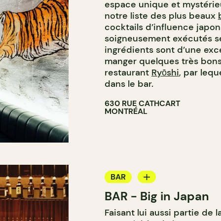
espace unique et mystérieux.
notre liste des plus beaux
cocktails d’influence japon
soigneusement exécutés selo
ingrédients sont d’une exce
manger quelques très bons p
restaurant
Ryōshi
, par lequ
dans le bar.
630 RUE CATHCART
MONTRÉAL
BAR
BAR - Big in Japan
BAR À COCKTAIL
Faisant lui aussi partie de l