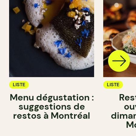
LISTE
LISTE
Menu dégustation :
Res
suggestions de
ou
restos à Montréal
diman
Mo