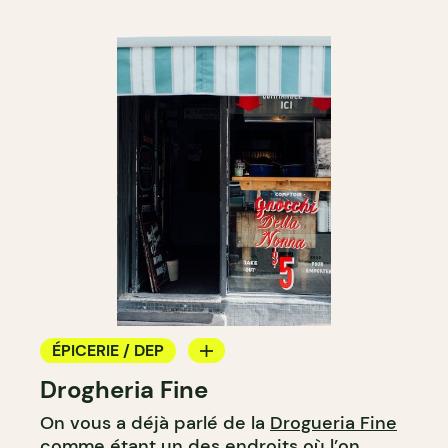
ÉPICERIE / DEP
Drogheria Fine
COMPTOIR
On vous a déjà parlé de la
Drogueria Fine
comme étant un des endroits où l’on