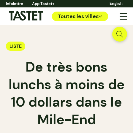
English
Infolettre
App Tastet+
Toutes les villes
LISTE
De très bons
lunchs à moins de
10 dollars dans le
Mile-End