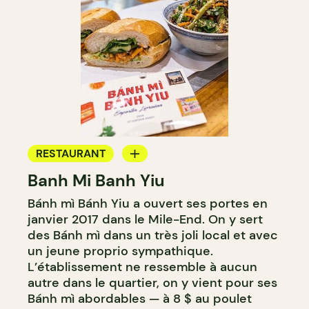
RESTAURANT
Banh Mi Banh Yiu
ÉPICERIE / DEP
Bánh mì Bánh Yiu a ouvert ses portes en
COMPTOIR
janvier 2017 dans le Mile-End. On y sert
des Bánh mì dans un très joli local et avec
un jeune proprio sympathique.
L’établissement ne ressemble à aucun
autre dans le quartier, on y vient pour ses
Bánh mì abordables — à 8 $ au poulet