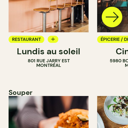
RESTAURANT
ÉPICERIE / D
Lundis au soleil
Ci
BAR À VIN
COMPTOIR
801 RUE JARRY EST
5980 B
CAVISTE
MONTRÉAL
M
Souper