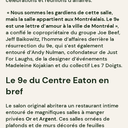
célébrations et réunions d’affaires.
« Nous sommes les gardiens de cette salle,
mais la salle appartient aux Montréalais. Le 9
e
est une lettre d’amour à la ville de Montréal »
,
a confié le copropriétaire du groupe Joe Beef,
Jeff Baikowitz, l’homme d’affaires derrière la
résurrection du 9e, qui s’est également
entouré d’Andy Nulman, cofondateur de Just
For Laughs, de la designer d’événements
Madeleine Kojakian et du collectif Les 7 Doigts.
Le 9
du Centre Eaton en
e
bref
Le salon original abritera un restaurant intime
entouré de magnifiques salles à manger
privées
Or
et
Argent
. Ces salles ornées de
plafonds et de murs décorés de feuilles