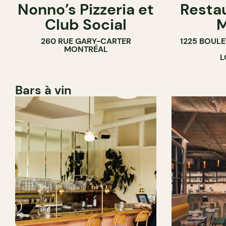
Nonno’s Pizzeria et
Resta
Club Social
M
260 RUE GARY-CARTER
1225 BOUL
MONTRÉAL
L
Bars à vin