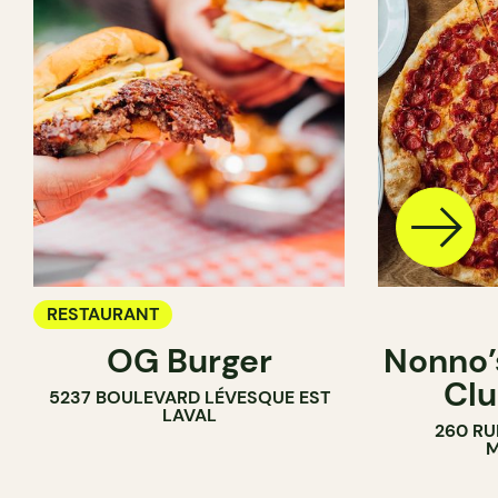
RESTAURANT
OG Burger
Nonno’s
Clu
5237 BOULEVARD LÉVESQUE EST
LAVAL
260 RU
M