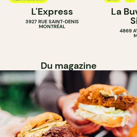
L'Express
La Bu
BAR À VIN
S
3927 RUE SAINT-DENIS
MONTRÉAL
4869 A
M
Du magazine