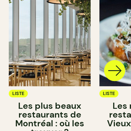
LISTE
LISTE
Les plus beaux
Les 
restaurants de
rest
Montréal : où les
Vieux