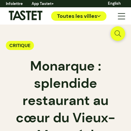
English
Infolettre
App Tastet+
Toutes les villes
CRITIQUE
Monarque :
splendide
restaurant au
cœur du Vieux-