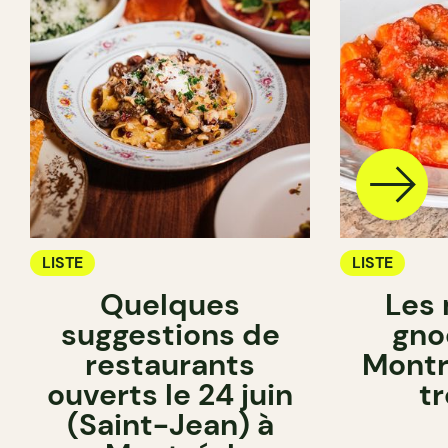
LISTE
LISTE
Quelques
Les 
suggestions de
gno
restaurants
Montré
ouverts le 24 juin
t
(Saint-Jean) à