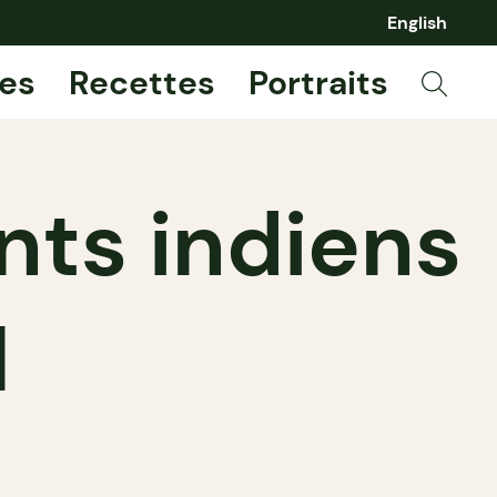
English
es
Recettes
Portraits
nts indiens
l