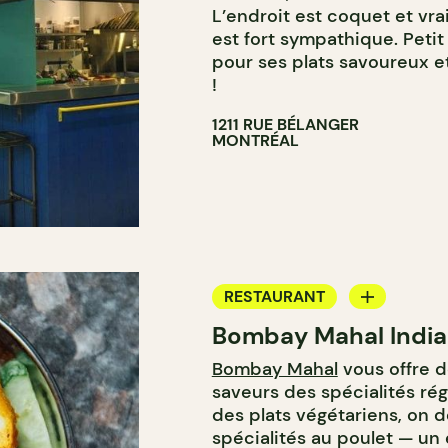
L’endroit est coquet et vra
est fort sympathique. Petit
pour ses plats savoureux 
!
1211 RUE BÉLANGER
MONTRÉAL
RESTAURANT
Bombay Mahal India
APPORTEZ VOTRE VIN
Bombay Mahal
vous offre d
saveurs des spécialités rég
des plats végétariens, on 
spécialités au poulet — un 