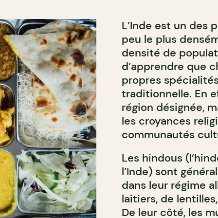
L’Inde est un des 
peu le plus densé
densité de populat
d’apprendre que c
propres spécialités
traditionnelle. En e
région désignée, ma
les croyances relig
communautés cultu
Les hindous (l’hind
l’Inde) sont génér
dans leur régime a
laitiers, de lentil
De leur côté, les