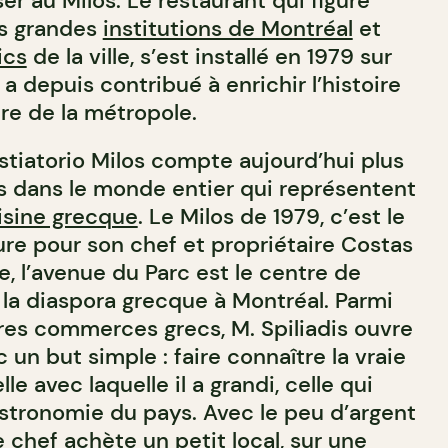
r au Milos. Le restaurant qui figure
es grandes
institutions de Montréal
et
ics
de la ville, s’est installé en 1979 sur
 a depuis contribué à enrichir l’histoire
ire de la métropole.
stiatorio Milos compte aujourd’hui plus
s dans le monde entier qui représentent
isine grecque
. Le Milos de 1979, c’est le
re pour son chef et propriétaire Costas
ue, l’avenue du Parc est le centre de
a diaspora grecque à Montréal. Parmi
res commerces grecs, M. Spiliadis ouvre
 un but simple : faire connaître la vraie
le avec laquelle il a grandi, celle qui
astronomie du pays. Avec le peu d’argent
le chef achète un petit local, sur une