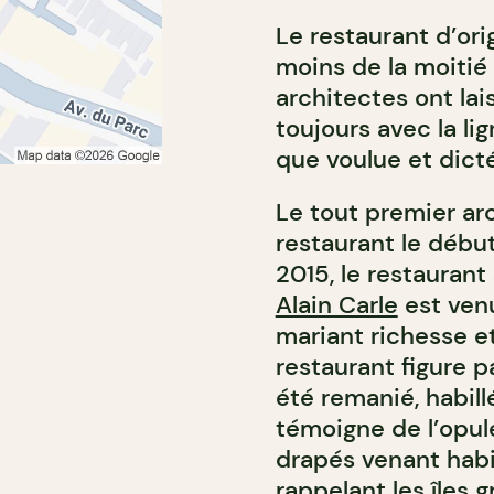
Le restaurant d’ori
moins de la moitié 
architectes ont la
toujours avec la lig
que voulue et dicté
Le tout premier ar
restaurant le début
2015, le restaurant
Alain Carle
est venu
mariant richesse e
restaurant figure 
été remanié, habill
témoigne de l’opul
drapés venant habil
rappelant les îles