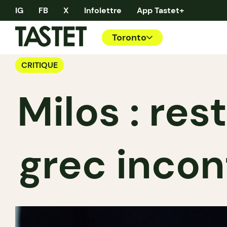
IG
FB
X
Infolettre
App Tastet+
Toronto
CRITIQUE
Milos : re
grec incon