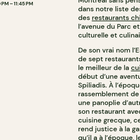
Montréal sans pense
 PM – 11:45 PM
dans notre liste d
des
restaurants ch
l’avenue du Parc et
culturelle et culina
De son vrai nom l’E
de sept restaurant
le meilleur de la
cu
début d’une aventu
Spiliadis. À l’époq
rassemblement de l
une panoplie d’aut
son restaurant avec
cuisine grecque, cel
rend justice à la g
qu’il a à l’époque, 