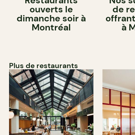
Restaurants
Nos s
ouverts le
de r
dimanche soir à
offrant
Montréal
à 
Plus de restaurants