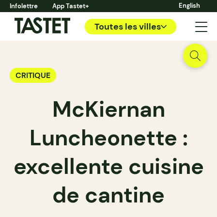
English
Infolettre
App Tastet+
Toutes les villes
CRITIQUE
McKiernan
Luncheonette :
excellente cuisine
de cantine