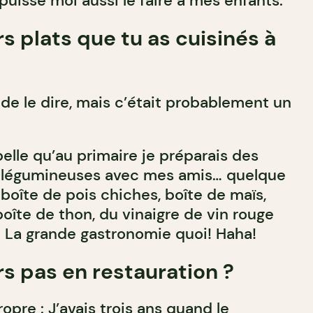
 puisse moi aussi le faire à mes enfants.
s plats que tu as cuisinés à
 de le dire, mais c’était probablement un
lle qu’au primaire je préparais des
t légumineuses avec mes amis… quelque
îte de pois chiches, boîte de maïs,
oîte de thon, du vinaigre de vin rouge
ve. La grande gastronomie quoi! Haha!
rs pas en restauration ?
opre : J’avais trois ans quand le