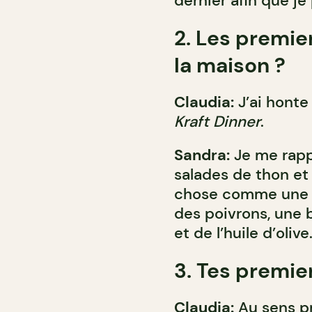
dernier afin que je
2. Les premier
la maison ?
Claudia:
J’ai honte
Kraft Dinner
.
Sandra:
Je me rappe
salades de thon e
chose comme une bo
des poivrons, une b
et de l’huile d’oli
3. Tes premie
Claudia:
Au sens pr