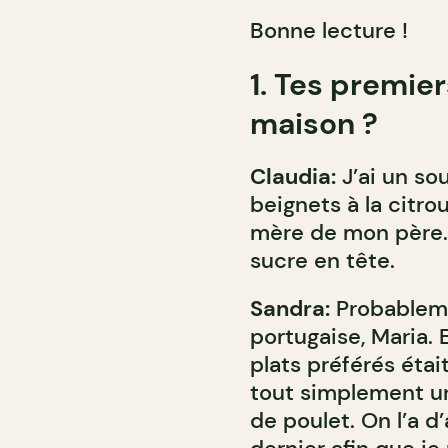
Bonne lecture !
1. Tes premier
maison ?
Claudia:
J’ai un so
beignets à la citro
mère de mon père. J
sucre en tête.
Sandra:
Probableme
portugaise, Maria. 
plats préférés étai
tout simplement un
de poulet. On l’a d