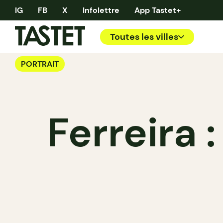
IG
FB
X
Infolettre
App Tastet+
Toutes les villes
PORTRAIT
Ferreira 