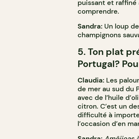
puissant et raffiné à
comprendre.
Sandra:
Un loup de 
champignons sauva
5. Ton plat p
Portugal? Po
Claudia:
Les palour
de mer au sud du P
avec de l’huile d’ol
citron. C’est un de
difficulté à import
l’occasion d’en ma
Sandra:
Amêijoas à