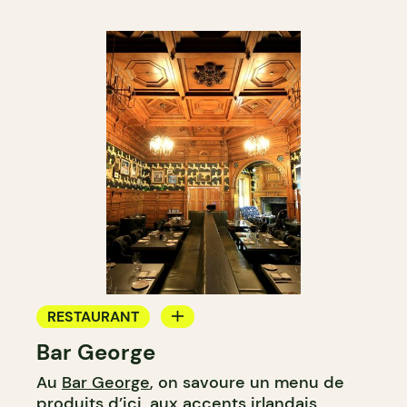
RESTAURANT
Bar George
BAR
Au
Bar George
, on savoure un menu de
BAR À COCKTAIL
produits d’ici, aux accents irlandais,