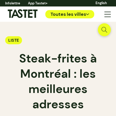
English
Infolettre
App Tastet+
Toutes les villes
LISTE
Steak-frites à
Montréal : les
meilleures
adresses