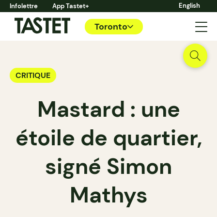
English
Infolettre
App Tastet+
Toronto
CRITIQUE
Mastard : une
étoile de quartier,
signé Simon
Mathys