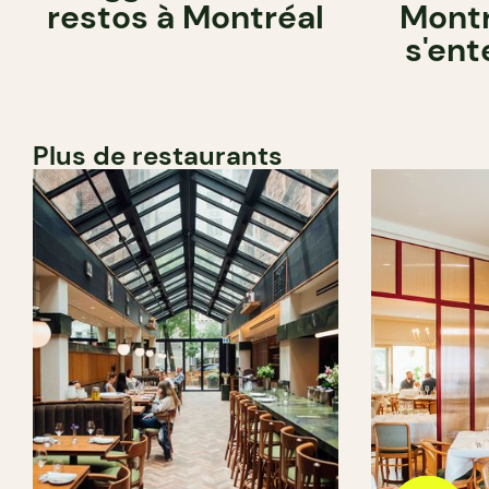
restos à Montréal
Montr
s'ent
Plus de restaurants