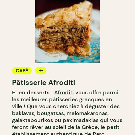
CAFÉ
Pâtisserie Afroditi
BOULANGERIE
Et en desserts…
Afroditi
vous offre parmi
ÉPICERIE / DEP
les meilleures pâtisseries grecques en
COMPTOIR
ville ! Que vous cherchiez à déguster des
baklavas, bougatsas, melomakaronas,
galaktabourikos ou paximadakias qui vous
feront rêver au soleil de la Grèce, le petit
établissement authentique de Parc