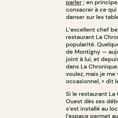
parler
; en principe
consacrer à ce qui
danser sur les tab
L’excellent chef be
restaurant La Chro
popularité. Quelqu
de Montigny — aujo
joint à lui, et depu
dans La Chronique. 
voulez, mais je me
occasionnel, » dit l
Si le restaurant La
Ouest dès ses débu
s’est installé au lo
l’espace permet au