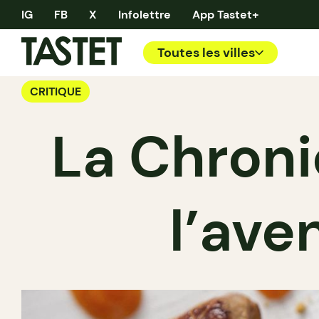
IG
FB
X
Infolettre
App Tastet+
Toutes les villes
CRITIQUE
La Chroni
l’ave