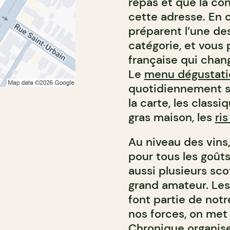
repas et que la con
cette adresse. En c
préparent l’une des
catégorie, et vous
française qui chang
Le
menu dégustati
quotidiennement se
la carte, les classi
gras maison, les
ri
Au niveau des vins
pour tous les goûts
aussi plusieurs sc
grand amateur. Les 
font partie de not
nos forces, on met
Chronique organis