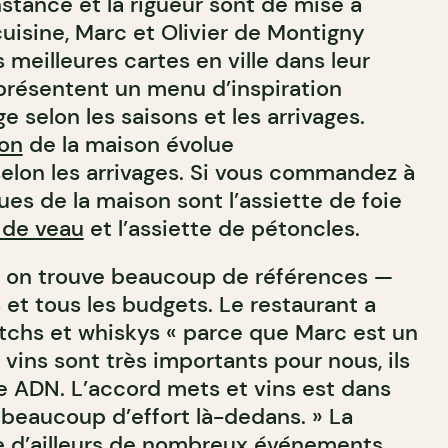
stance et la rigueur sont de mise à
uisine, Marc et Olivier de Montigny
 meilleures cartes en ville dans leur
 présentent un menu d’inspiration
e selon les saisons et les arrivages.
on
de la maison évolue
lon les arrivages. Si vous commandez à
ques de la maison sont l’assiette de foie
s de veau
et l’assiette de pétoncles.
, on trouve beaucoup de références —
 et tous les budgets. Le restaurant a
otchs et whiskys « parce que Marc est un
vins sont très importants pour nous, ils
re ADN. L’accord mets et vins est dans
 beaucoup d’effort là-dedans. » La
e d’ailleurs de nombreux événements