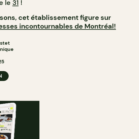
e le
31
!
isons, cet établissement figure sur
resses incontournables de Montréal!
astet
onique
25
N