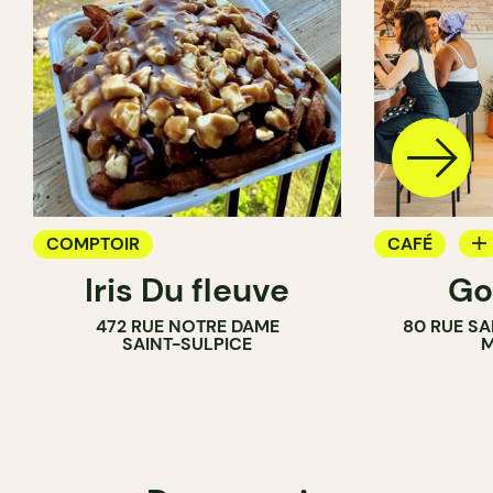
COMPTOIR
CAFÉ
Iris Du fleuve
Go
COMPTOIR
472 RUE NOTRE DAME
80 RUE SA
SAINT-SULPICE
M