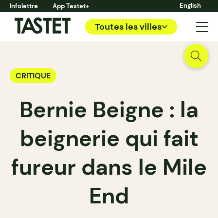
English
Infolettre
App Tastet+
Toutes les villes
CRITIQUE
Bernie Beigne : la
beignerie qui fait
fureur dans le Mile
End