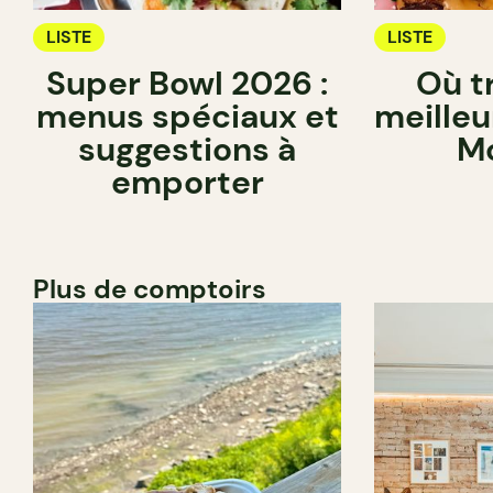
LISTE
LISTE
Super Bowl 2026 :
Où t
menus spéciaux et
meilleu
suggestions à
Mo
emporter
Plus de comptoirs