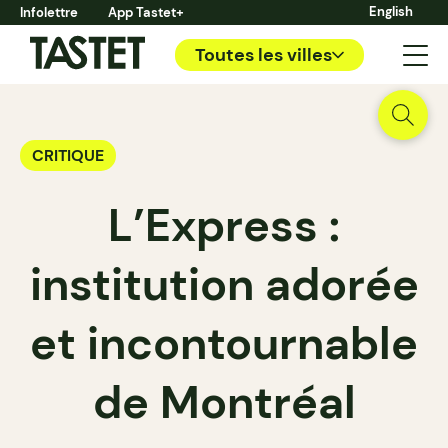
English
Infolettre
App Tastet+
Toutes les villes
CRITIQUE
L’Express :
institution adorée
et incontournable
de Montréal